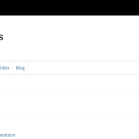
t
s
édits
Blog
entaire