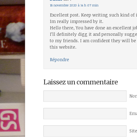
18 novembre 2020 à 14 h 07 min
Excellent post. Keep writing such kind of
Im really impressed by it.
Hello there, You have done an excellent jo
I’ll definitely digg it and personally sugg
to my friends. I am confident they will b
this website.
Répondre
Laissez un commentaire
Nom
Ema
Sit