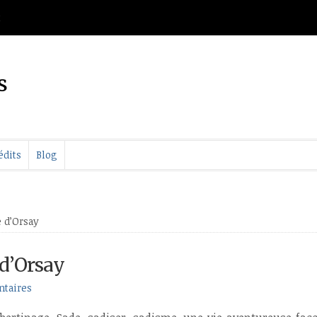
t
s
édits
Blog
 d’Orsay
 d’Orsay
taires