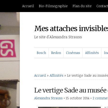
Accueil
Bio-Filmographie
Plan du site
Contac
Mes attaches invisible
Le site d'Alexandra Strauss
Bosch
Redon
Cinémas
Affinités
In
Accueil
»
Affinités
»
Le vertige Sade au musée
Le vertige Sade au musée
Alexandra Strauss
•
15 octobre 2014
•
2 commen