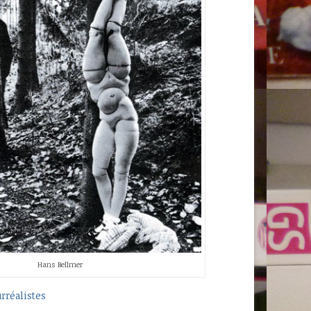
Hans Bellmer
rréalistes