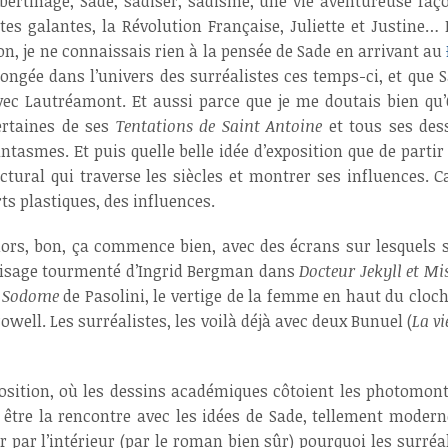
ibertinage, Sade, sadiser, sadisme, une vie aventureuse faço
êtes galantes, la Révolution Française, Juliette et Justine…
on, je ne connaissais rien à la pensée de Sade en arrivant au
longée dans l’univers des surréalistes ces temps-ci, et que S
vec Lautréamont. Et aussi parce que je me doutais bien qu’O
ertaines de ses
Tentations de Saint Antoine
et tous ses dess
antasmes. Et puis quelle belle idée d’exposition que de parti
ictural qui traverse les siècles et montrer ses influences.
rts plastiques, des influences.
lors, bon, ça commence bien, avec des écrans sur lesquels s
 visage tourmenté d’Ingrid Bergman dans
Docteur Jekyll et Mi
e Sodome
de Pasolini, le vertige de la femme en haut du clo
owell. Les surréalistes, les voilà déjà avec deux Bunuel (
La v
sition, où les dessins académiques côtoient les photomontag
va être la rencontre avec les idées de Sade, tellement moder
er par l’intérieur (par le roman bien sûr) pourquoi les surré