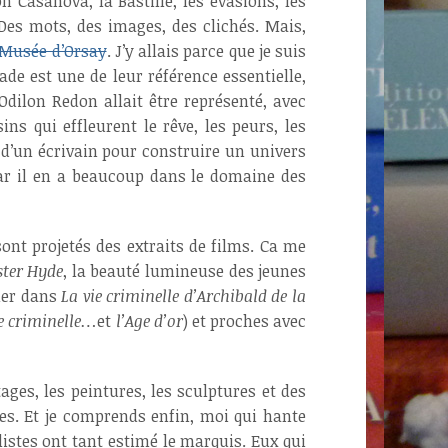
n Casanova, la Bastille, les évasions, les
 Des mots, des images, des clichés. Mais,
Musée d’Orsay
. J’y allais parce que je suis
ade est une de leur référence essentielle,
dilon Redon allait être représenté, avec
ins qui effleurent le rêve, les peurs, les
r d’un écrivain pour construire un univers
 Car il en a beaucoup dans le domaine des
ont projetés des extraits de films. Ca me
ster Hyde
, la beauté lumineuse des jeunes
cher dans
La vie criminelle d’Archibald de la
ie criminelle…
et
l’Age d’or
) et proches avec
es, les peintures, les sculptures et des
nes. Et je comprends enfin, moi qui hante
alistes ont tant estimé le marquis. Eux qui