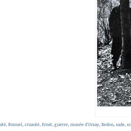
uté
,
Bunuel
,
cruauté
,
Ernst
,
guerre
,
musée d'Orsay
,
Redon
,
sade
,
su