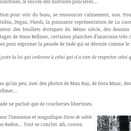
illotines, le succès des histoires policières…
tion pour voir du beau, se ressourcer calmement, non. Pour
ubin, Degas, Füesli, la puissante représentation de
La Guer
ateur des feuillets érotiques du 18ème siècle, des dessin
tages de Hans Bellmer, certaines planches d’anatomie très 
sies pour exprimer la pensée de Sade qui se déroule comme le
uste la loi qui ordonne à celui qui n’a rien de respecter celui q
t pas qu’un peu, avec des photos de Man Ray, de Dora Maar, de
Bellmer…
ade ne parlait que de coucheries libertines.
t sur l’immense et magnifique
Dune de sable
on Redon… Tout se conclut. Ah, courez.