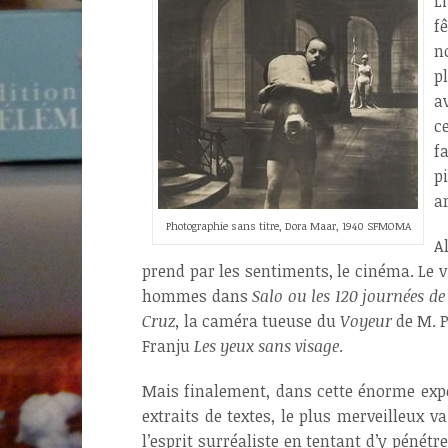
L
f
n
p
a
c
f
p
a
Photographie sans titre, Dora Maar, 1940 SFMOMA
A
prend par les sentiments, le cinéma. Le
hommes dans
Salo ou les 120 journées d
Cruz,
la caméra tueuse du
Voyeur
de M. P
Franju
Les yeux sans visage
.
Mais finalement, dans cette énorme expo
extraits de textes, le plus merveilleux 
l’esprit surréaliste en tentant d’y pénétr