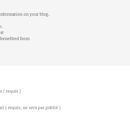
 information on your blog.
b.
est
e benefited from
 ( requis )
il ( requis; ne sera pas publié )
e