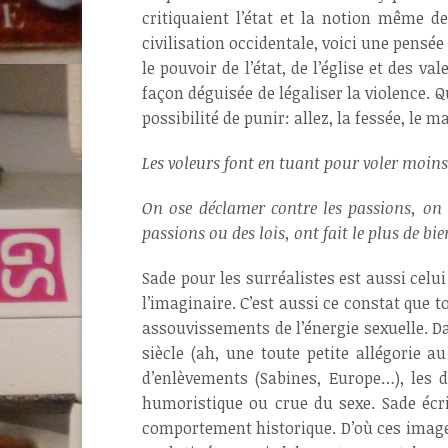
critiquaient l’état et la notion même de
civilisation occidentale, voici une pensé
le pouvoir de l’état, de l’église et des v
façon déguisée de légaliser la violence. Qu
possibilité de punir: allez, la fessée, le m
Les voleurs font en tuant pour voler moins
On ose déclamer contre les passions, on o
passions ou des lois, ont fait le plus de 
Sade pour les surréalistes est aussi celui 
l’imaginaire. C’est aussi ce constat que t
assouvissements de l’énergie sexuelle. D
siècle (ah, une toute petite allégorie a
d’enlèvements (Sabines, Europe…), les dé
humoristique ou crue du sexe. Sade écri
comportement historique. D’où ces images