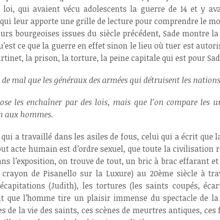
 loi, qui avaient vécu adolescents la guerre de 14 et y av
e qui leur apporte une grille de lecture pour comprendre le m
aleurs bourgeoises issues du siècle précédent, Sade montre la 
’est ce que la guerre en effet sinon le lieu où tuer est autoris
artinet, la prison, la torture, la peine capitale qui est pour Sa
 de mal que les généraux des armées qui détruisent les nation
se les enchaîner par des lois, mais que l’on compare les une
bien aux hommes.
qui a travaillé dans les asiles de fous, celui qui a écrit que
out acte humain est d’ordre sexuel, que toute la civilisation r
ans l’exposition, on trouve de tout, un bric à brac effaran
u crayon de Pisanello sur la Luxure) au 20ème siècle à tra
capitations (Judith), les tortures (les saints coupés, écar
t que l’homme tire un plaisir immense du spectacle de la 
 de la vie des saints, ces scènes de meurtres antiques, ces f