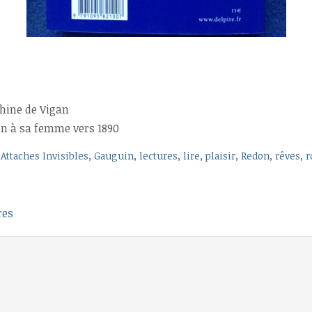
phine de Vigan
uin à sa femme vers 1890
,
Attaches Invisibles
,
Gauguin
,
lectures
,
lire
,
plaisir
,
Redon
,
rêves
,
r
res