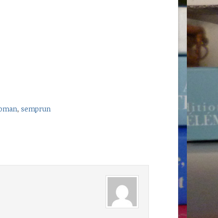
oman
,
semprun