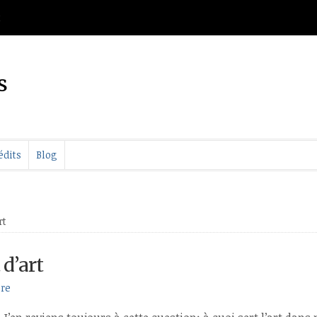
t
s
édits
Blog
rt
 d’art
re