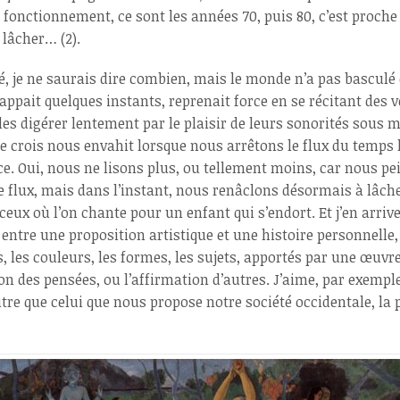
fonctionnement, ce sont les années 70, puis 80, c’est proche et
 lâcher… (2).
é, je ne saurais dire combien, mais le monde n’a pas basculé 
ppait quelques instants, reprenait force en se récitant des ve
les digérer lentement par le plaisir de leurs sonorités sous 
i je crois nous envahit lorsque nous arrêtons le flux du temps 
e. Oui, nous ne lisons plus, ou tellement moins, car nous pe
 flux, mais dans l’instant, nous renâclons désormais à lâch
ceux où l’on chante pour un enfant qui s’endort.
Et j’en arriv
re entre une proposition artistique et une histoire personnell
 les couleurs, les formes, les sujets, apportés par une œuvre
ion des pensées, ou l’affirmation d’autres.
J’aime, par exemple
re que celui que nous propose notre société occidentale, la po