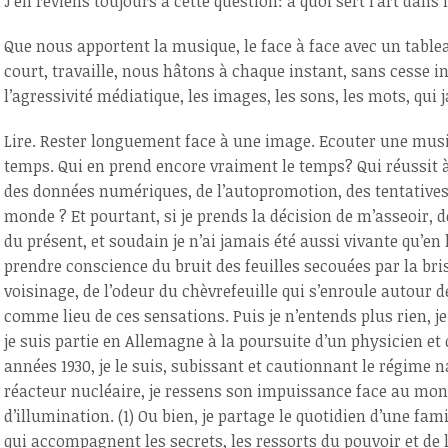
J’en reviens toujours à cette question: à quoi sert l’art dans 
Que n
ous apportent la musique, le face à face avec un table
court, travaille, nous hâtons à chaque instant, sans cesse in
l’agressivité médiatique, les images, les sons, les mots, qui 
Lire. Rester longuement face à une image. Ecouter une mus
temps. Qui en prend encore vraiment le temps? Qui réussit à 
des données numériques, de l’autopromotion, des tentatives d
monde ?
Et pourtant, si je prends la décision de m’asseoir, de
du présent, et soudain je n’ai jamais été aussi vivante qu’en 
prendre conscience du bruit des feuilles secouées par la bris
voisinage, de l’odeur du chèvrefeuille qui s’enroule autour d
comme lieu de ces sensations.
Puis je n’entends plus rien, j
je suis partie en Allemagne à la poursuite d’un physicien et 
années 1930, je le suis, subissant et cautionnant le régime na
réacteur nucléaire, je ressens son impuissance face au mon
d’illumination. (1) Ou bien, je partage le quotidien d’une fa
qui accompagnent les secrets, les ressorts du pouvoir et de 