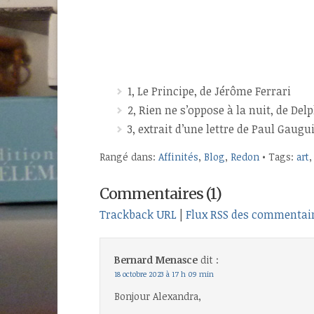
1,
Le Principe, de Jérôme Ferrari
2,
Rien ne s’oppose à la nuit, de Del
3, extrait d’une lettre de Paul Gaug
Rangé dans:
Affinités
,
Blog
,
Redon
• Tags:
art
Commentaires (1)
Trackback URL
|
Flux RSS des commentai
Bernard Menasce
dit :
18 octobre 2023 à 17 h 09 min
Bonjour Alexandra,