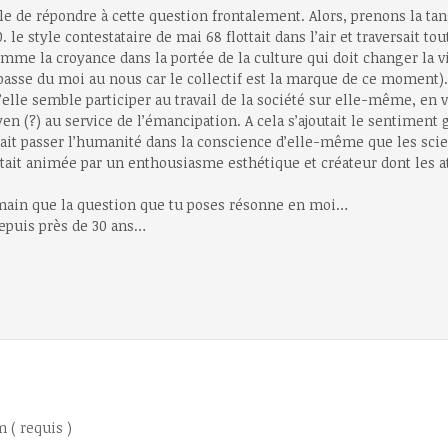
pable de répondre à cette question frontalement. Alors, prenons la 
e style contestataire de mai 68 flottait dans l’air et traversait tout
omme la croyance dans la portée de la culture qui doit changer la vi
 passe du moi au nous car le collectif est la marque de ce moment)
lle semble participer au travail de la société sur elle-même, en v
n (?) au service de l’émancipation. A cela s’ajoutait le sentiment g
 ferait passer l’humanité dans la conscience d’elle-même que les sci
tait animée par un enthousiasme esthétique et créateur dont les at
umain que la question que tu poses résonne en moi…
depuis près de 30 ans…
 ( requis )