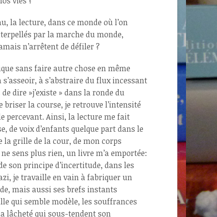
nos vies ?
au, la lecture, dans ce monde où l’on
terpellés par la
marche du monde,
jamais n’arrêtent de défiler ?
ique sans faire autre chose en même
s’asseoir, à s’abstraire du flux incessant
e dire »j’existe » dans la ronde du
 briser la course, je retrouve l’intensité
le percevant. Ainsi, la lecture me fait
e, de voix d’enfants quelque part dans le
e la grille de la cour, de mon corps
e ne sens plus rien, un livre m’a emportée:
de son principe d’incertitude, dans les
zi, je travaille en vain à fabriquer un
de, mais aussi ses brefs instants
mille qui semble modèle, les souffrances
la lâcheté qui sous-tendent son