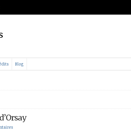
t
s
édits
Blog
 d’Orsay
taires