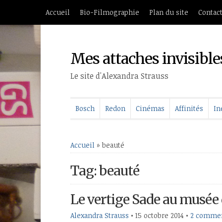
Accueil
Bio-Filmographie
Plan du site
Contac
Mes attaches invisible
Le site d'Alexandra Strauss
Bosch
Redon
Cinémas
Affinités
In
Accueil
»
beauté
Tag: beauté
Le vertige Sade au musée
Alexandra Strauss
•
15 octobre 2014
•
2 commen