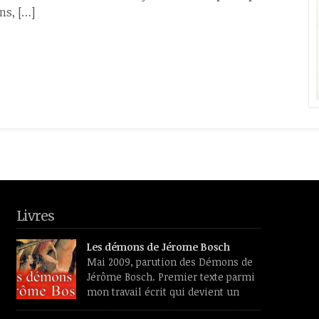
ns, […]
Livres
Les démons de Jérome Bosch
Mai 2009, parution des Démons de
Jérôme Bosch. Premier texte parmi
mon travail écrit qui devient un
livre, un vrai, qu’on trouve dans les