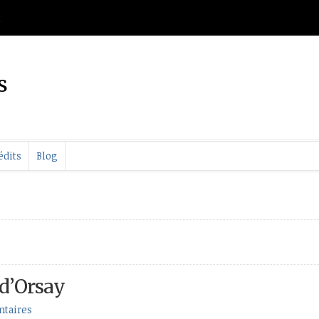
t
s
édits
Blog
 d’Orsay
taires