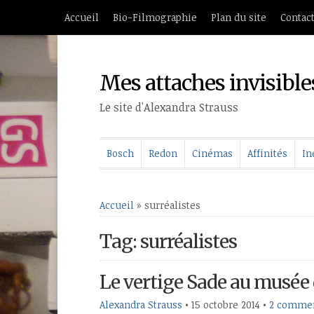
Accueil
Bio-Filmographie
Plan du site
Contac
Mes attaches invisible
Le site d'Alexandra Strauss
Bosch
Redon
Cinémas
Affinités
In
Accueil
»
surréalistes
Tag: surréalistes
Le vertige Sade au musée
Alexandra Strauss
•
15 octobre 2014
•
2 commen