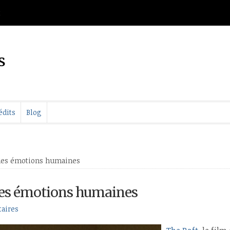
t
s
édits
Blog
e des émotions humaines
 des émotions humaines
aires