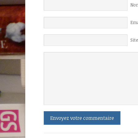
Nom
Ema
Sit