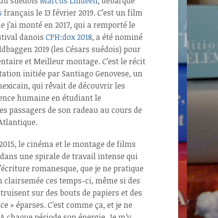
 du suédois
Marcus Lindeen
, débarque
s
français le 13 février 2019. C’est un film
 j’ai monté en 2017, qui a remporté le
stival danois
CPH:dox 2018
, a été nominé
ldbaggen 2019 (les Césars suédois) pour
taire et Meilleur montage. C’est le récit
ation initiée par Santiago Genovese, un
xicain, qui rêvait de découvrir les
lence humaine en étudiant le
s passagers de son radeau au cours de
’Atlantique.
 2015, le cinéma et le montage de films
dans une spirale de travail intense qui
l’écriture romanesque, que je ne pratique
n clairsemée ces temps-ci, même si des
struisent sur des bouts de papiers et des
ce » éparses. C’est comme ça, et je ne
 A chaque période son énergie. Je m’y