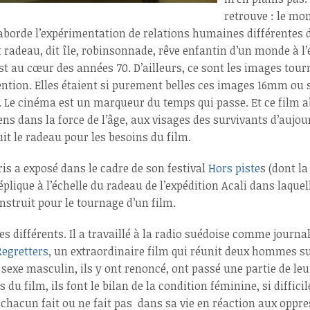
retrouve : le mo
m aborde l’expérimentation de relations humaines différentes 
t radeau, dit île, robinsonnade, rêve enfantin d’un monde à l
t au cœur des années 70. D’ailleurs, ce sont les images tour
ention. Elles étaient si purement belles ces images 16mm ou 
ali. Le cinéma est un marqueur du temps qui passe. Et ce film 
ens dans la force de l’âge, aux visages des survivants d’aujo
t le radeau pour les besoins du film.
ris a exposé dans le cadre de son festival
Hors piste
s (dont la
réplique à l’échelle du radeau de l’expédition Acali dans laque
nstruit pour le tournage d’un film.
différents. Il a travaillé à la radio suédoise comme journalis
Regretters
, un extraordinaire film qui réunit deux hommes su
sexe masculin, ils y ont renoncé, ont passé une partie de le
u film, ils font le bilan de la condition féminine, si difficil
 chacun fait ou ne fait pas dans sa vie en réaction aux oppre