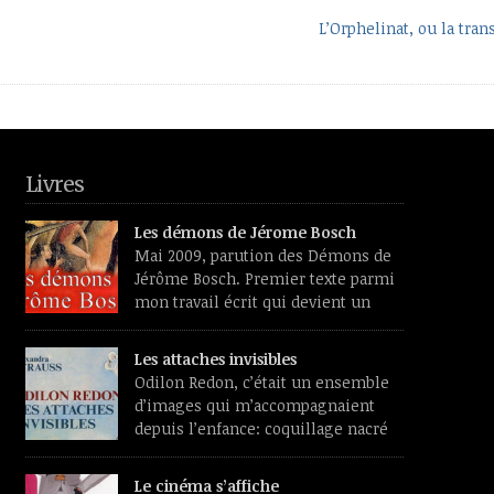
L’Orphelinat, ou la tran
Livres
Les démons de Jérome Bosch
Mai 2009, parution des Démons de
Jérôme Bosch. Premier texte parmi
mon travail écrit qui devient un
livre, un vrai, qu’on trouve dans les
librairies et les sites de vente de livres et aura des
Les attaches invisibles
lecteurs inconnus de moi. Premier souvenir de
Odilon Redon, c’était un ensemble
travail, un livre de reproductions feuilleté dans
d’images qui m’accompagnaient
une chaise longue, l’été. L’émerveillement devant
depuis l’enfance: coquillage nacré
[…]
des mers du sud, Bouddha serein,
papillons translucides, profils de médaille
Le cinéma s’affiche