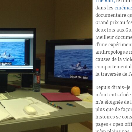
The Raft,
le film
dans les
cinéma
documentaire que
Grand prix au fe
deux fois aux Gu
Meilleur documen
d’une expériment
anthropologue me
causes de la vio
comportement de
la traversée de l
Depuis dirais–je
m’ont entraînée 
m’a éloignée de 
plus que de faço
histoires se con
pages « open offi
m’en plains pas.