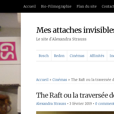
Accueil
Bio-Filmographie
Plan du site
Contac
Mes attaches invisible
Le site d'Alexandra Strauss
Bosch
Redon
Cinémas
Affinités
In
Accueil
»
Cinémas
»
The Raft ou la traversé
The Raft ou la traversée
Alexandra Strauss
•
3 février 2019
•
0 comment