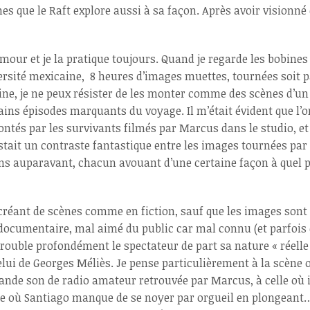
es que le Raft explore aussi à sa façon. Après avoir visionné c
 amour et je la pratique toujours. Quand je regarde les bobin
rsité mexicaine, 8 heures d’images muettes, tournées soit p
ine, je ne peux résister de les monter comme des scènes d’un f
ins épisodes marquants du voyage. Il m’était évident que l’or
ontés par les survivants filmés par Marcus dans le studio, et 
xistait un contraste fantastique entre les images tournées p
ns auparavant, chacun avouant d’une certaine façon à quel 
réant de scènes comme en fiction, sauf que les images sont
ocumentaire, mal aimé du public car mal connu (et parfois di
trouble profondément le spectateur de part sa nature « réelle 
lui de Georges Méliès. Je pense particulièrement à la scène où
 bande son de radio amateur retrouvée par Marcus, à celle où
elle où Santiago manque de se noyer par orgueil en plongeant