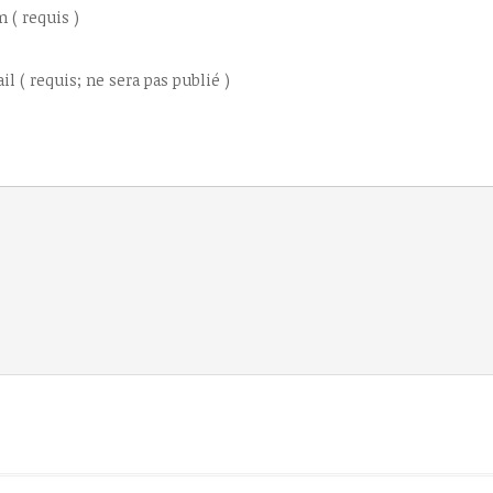
 ( requis )
il ( requis; ne sera pas publié )
e