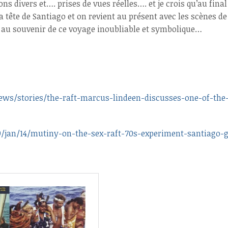
divers et…. prises de vues réelles…. et je crois qu’au final 
 tête de Santiago et on revient au présent avec les scènes de
rer au souvenir de ce voyage inoubliable et symbolique…
s/stories/the-raft-marcus-lindeen-discusses-one-of-the-s
/jan/14/mutiny-on-the-sex-raft-70s-experiment-santiago-