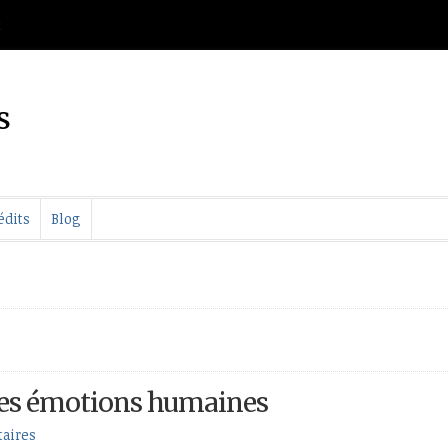
t
s
édits
Blog
 des émotions humaines
aires