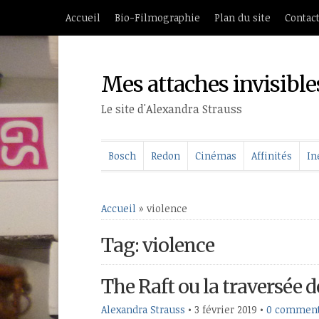
Accueil
Bio-Filmographie
Plan du site
Contac
Mes attaches invisible
Le site d'Alexandra Strauss
Bosch
Redon
Cinémas
Affinités
In
Accueil
»
violence
Tag: violence
The Raft ou la traversée
Alexandra Strauss
•
3 février 2019
•
0 comment