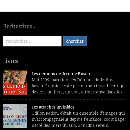
Rechercher…
Livres
Les démons de Jérome Bosch
Mai 2009, parution des Démons de Jérôme
Bosch. Premier texte parmi mon travail écrit qui
devient un livre, un vrai, qu’on trouve dans les
librairies et les sites de vente de livres et aura
des lecteurs inconnus de moi. Premier souvenir de travail, un
Les attaches invisibles
livre de reproductions feuilleté dans une chaise longue, l’été.
Odilon Redon, c’était un ensemble d’images qui
L’émerveillement devant […]
m’accompagnaient depuis l’enfance: coquillage
nacré des mers du sud, Bouddha serein,