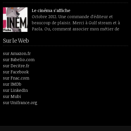
papillons translucides, profils de médaille
transfigurés par des lumières intérieures et se détachant sur
Le cinéma s’affiche
des fleurs étranges, douces et vénéneuses à la fois. Peintre
Octobre 2012. Une commande d’éditeur et
ayant vécu entre le 19e siècle et le 20ème, Odilon Redon aimait
beaucoup de plaisir. Merci à Gulf stream et à
plus […]
Paola. Ou, comment associer mon métier de
monteuse, celui d’écrivain et le spectateur
Sur le Web
cinéphile que je suis toujours restée. En 26 lettres et 52
articles, le livre fait un tour de l’histoire du cinéma en passant
par des thèmes aussi […]
sur Amazon.fr
sur Babelio.com
sur Decitre.fr
sur Facebook
sur Fnac.com
sur IMDb
sur LinkedIn
sur Mubi
sur Unifrance.org