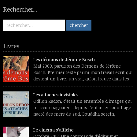
Rechercher…
Livres
Les démons de Jérome Bosch
Mai 2009, parution des Démons de Jérôme
Bosch. Premier texte parmi mon travail écrit qui
devient un livre, un vrai, qu’on trouve dans les
librairies et les sites de vente de livres et aura
des lecteurs inconnus de moi. Premier souvenir de travail, un
Les attaches invisibles
livre de reproductions feuilleté dans une chaise longue, l’été.
Odilon Redon, c’était un ensemble d’images qui
L’émerveillement devant […]
m’accompagnaient depuis l’enfance: coquillage
nacré des mers du sud, Bouddha serein,
papillons translucides, profils de médaille
transfigurés par des lumières intérieures et se détachant sur
Le cinéma s’affiche
des fleurs étranges, douces et vénéneuses à la fois. Peintre
Octobre 2012. Une commande d’éditeur et