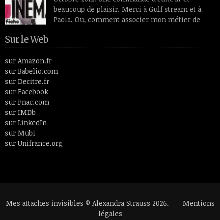
ayant vécu entre le 19e siècle et le 20ème, Odilon Redon aimait
beaucoup de plaisir. Merci à Gulf stream et à
plus […]
Paola. Ou, comment associer mon métier de
monteuse, celui d’écrivain et le spectateur
Sur le Web
cinéphile que je suis toujours restée. En 26 lettres et 52
articles, le livre fait un tour de l’histoire du cinéma en passant
par des thèmes aussi […]
sur Amazon.fr
sur Babelio.com
sur Decitre.fr
sur Facebook
sur Fnac.com
sur IMDb
sur LinkedIn
sur Mubi
sur Unifrance.org
Mes attaches invisibles © Alexandra Strauss 2026.
Mentions
légales