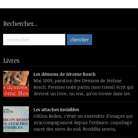
Rechercher…
Livres
Les démons de Jérome Bosch
Mai 2009, parution des Démons de Jérôme
Bosch. Premier texte parmi mon travail écrit qui
devient un livre, un vrai, qu’on trouve dans les
librairies et les sites de vente de livres et aura
des lecteurs inconnus de moi. Premier souvenir de travail, un
Les attaches invisibles
livre de reproductions feuilleté dans une chaise longue, l’été.
Odilon Redon, c’était un ensemble d’images qui
L’émerveillement devant […]
m’accompagnaient depuis l’enfance: coquillage
nacré des mers du sud, Bouddha serein,
papillons translucides, profils de médaille