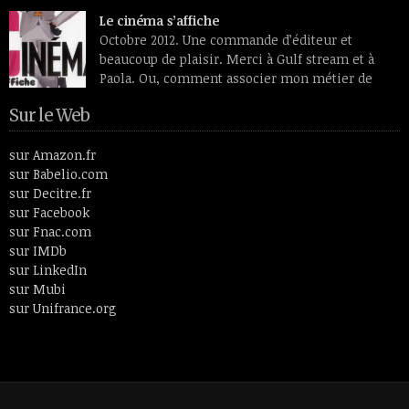
transfigurés par des lumières intérieures et se détachant sur
Le cinéma s’affiche
des fleurs étranges, douces et vénéneuses à la fois. Peintre
Octobre 2012. Une commande d’éditeur et
ayant vécu entre le 19e siècle et le 20ème, Odilon Redon aimait
beaucoup de plaisir. Merci à Gulf stream et à
plus […]
Paola. Ou, comment associer mon métier de
monteuse, celui d’écrivain et le spectateur
Sur le Web
cinéphile que je suis toujours restée. En 26 lettres et 52
articles, le livre fait un tour de l’histoire du cinéma en passant
par des thèmes aussi […]
sur Amazon.fr
sur Babelio.com
sur Decitre.fr
sur Facebook
sur Fnac.com
sur IMDb
sur LinkedIn
sur Mubi
sur Unifrance.org