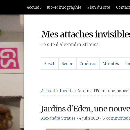
Accueil
Bio-Filmographie
Plan du site
Contac
Mes attaches invisible
Le site d'Alexandra Strauss
Bosch
Redon
Cinémas
Affinités
In
Accueil
»
Inédits
»
Jardins d’Eden, une nouvel
Jardins d’Eden, une nouve
Alexandra Strauss
•
4 juin 2013
•
5 commentai