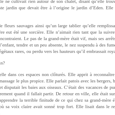
 ne cultivait rien autour de son chalet, disant qu’elle trouva
te jardin que devait être à l’origine le jardin d’Eden. Elle 
e fleurs sauvages ainsi qu’un large tablier qu’elle rempliss
e eut été une sorcière. Elle n’aimait rien tant que la suivre
ontraient. Le pas de la grand-mère était vif, mais ses arrêts 
 l’enfant, tendre et un peu absente, le nez suspendu à des fume
égétaux rares, ou perdu vers les hauteurs qu’il embrassait roy
in?
le dans ces espaces non clôturés. Elle apprit à reconnaître 
massage le plus propice. Elle parlait patois avec les bergers,
 et disputait les baies aux oiseaux. C’était des vacances de pur
ment quand il fallait partir. De retour en ville, elle était sur
apprendre la terrible finitude de ce qui chez sa grand-mère é
e où sa voix claire avait sonné trop fort. Elle lisait dans l
.