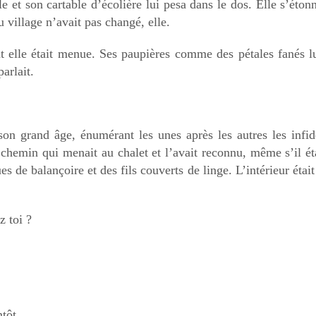
elle et son cartable d’écolière lui pesa dans le dos. Elle s’éto
u village n’avait pas changé, elle.
nt elle était menue. Ses paupières comme des pétales fanés lu
arlait.
on grand âge, énumérant les unes après les autres les infidé
le chemin qui menait au chalet et l’avait reconnu, même s’il 
s de balançoire et des fils couverts de linge. L’intérieur éta
z toi ?
ntôt.