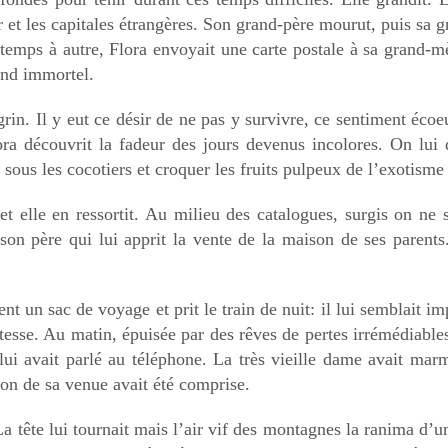
 et les capitales étrangères. Son grand-père mourut, puis sa 
e temps à autre, Flora envoyait une carte postale à sa grand-m
end immortel.
grin. Il y eut ce désir de ne pas y survivre, ce sentiment éco
a découvrit la fadeur des jours devenus incolores. On lui d
 sous les cocotiers et croquer les fruits pulpeux de l’exotisme 
t elle en ressortit. Au milieu des catalogues, surgis on ne s
son père qui lui apprit la vente de la maison de ses parents
t un sac de voyage et prit le train de nuit: il lui semblait 
itesse. Au matin, épuisée par des rêves de pertes irrémédiable
 lui avait parlé au téléphone. La très vieille dame avait marm
ion de sa venue avait été comprise.
 La tête lui tournait mais l’air vif des montagnes la ranima d’