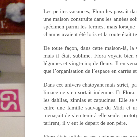
Les petites vacances, Flora les passait dan
une maison construite dans les années soi
spécimen parmi les fermes, mais lorsque F
champs avaient été lotis et la route était te
De toute façon, dans cette maison-là, la v
mais il était sublime. Flora voyait bien 
légumes et vingt-cinq de fleurs. Il en vena
que l’organisation de l’espace en carrés et
Dans cet univers chatoyant mais strict, p
limace ne s’en sortait indemne. Et Flora, e
les dahlias, zinnias et capucines. Elle s
entre une famille sauvage du Midi et un
menaçait de s’en tenir à elle seule, protot
tarirent, il y eut le départ de son père.
Flora était solide et ses racines assez pr