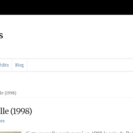
t
s
édits
Blog
le (1998)
lle (1998)
res