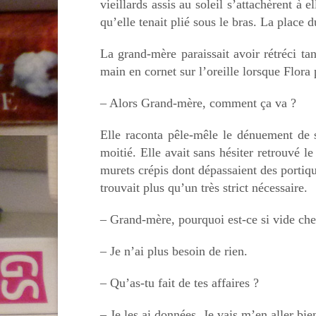
vieillards assis au soleil s’attachèrent à 
qu’elle tenait plié sous le bras. La place d
La grand-mère paraissait avoir rétréci ta
main en cornet sur l’oreille lorsque Flora p
– Alors Grand-mère, comment ça va ?
Elle raconta pêle-mêle le dénuement de s
moitié. Elle avait sans hésiter retrouvé 
murets crépis dont dépassaient des portique
trouvait plus qu’un très strict nécessaire.
– Grand-mère, pourquoi est-ce si vide che
– Je n’ai plus besoin de rien.
– Qu’as-tu fait de tes affaires ?
– Je les ai données. Je vais m’en aller bie