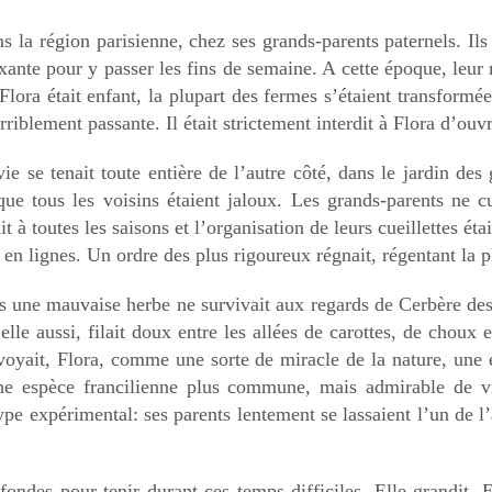
s la région parisienne, chez ses grands-parents paternels. Ils s
xante pour y passer les fins de semaine. A cette époque, leur 
lora était enfant, la plupart des fermes s’étaient transform
rriblement passante. Il était strictement interdit à Flora d’ouvri
ie se tenait toute entière de l’autre côté, dans le jardin des 
que tous les voisins étaient jaloux. Les grands-parents ne c
it à toutes les saisons et l’organisation de leurs cueillettes ét
 en lignes. Un ordre des plus rigoureux régnait, régentant la p
as une mauvaise herbe ne survivait aux regards de Cerbère des
lle aussi, filait doux entre les allées de carottes, de choux 
e voyait, Flora, comme une sorte de miracle de la nature, une
e espèce francilienne plus commune, mais admirable de vigu
ype expérimental: ses parents lentement se lassaient l’un de l’
ofondes pour tenir durant ces temps difficiles. Elle grandit.