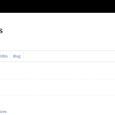
t
s
édits
Blog
ires