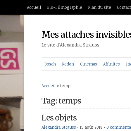
Accueil
Bio-Filmographie
Plan du site
Contac
Mes attaches invisible
Le site d'Alexandra Strauss
Bosch
Redon
Cinémas
Affinités
In
Accueil
»
temps
Tag: temps
Les objets
Alexandra Strauss
•
15 août 2018
•
0 commenta