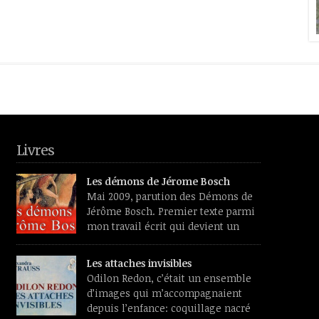
Livres
Les démons de Jérome Bosch
Mai 2009, parution des Démons de
Jérôme Bosch. Premier texte parmi
mon travail écrit qui devient un
livre, un vrai, qu’on trouve dans les
librairies et les sites de vente de livres et aura des
Les attaches invisibles
lecteurs inconnus de moi. Premier souvenir de
Odilon Redon, c’était un ensemble
travail, un livre de reproductions feuilleté dans
d’images qui m’accompagnaient
une chaise longue, l’été. L’émerveillement devant
depuis l’enfance: coquillage nacré
[…]