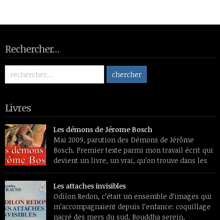
Rechercher…
Livres
Les démons de Jérome Bosch
Mai 2009, parution des Démons de Jérôme
Bosch. Premier texte parmi mon travail écrit qui
devient un livre, un vrai, qu’on trouve dans les
librairies et les sites de vente de livres et aura
des lecteurs inconnus de moi. Premier souvenir de travail, un
Les attaches invisibles
livre de reproductions feuilleté dans une chaise longue, l’été.
Odilon Redon, c’était un ensemble d’images qui
L’émerveillement devant […]
m’accompagnaient depuis l’enfance: coquillage
nacré des mers du sud, Bouddha serein,