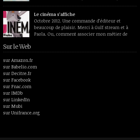
papillons translucides, profils de médaille
transfigurés par des lumières intérieures et se détachant sur
Le cinéma s’affiche
des fleurs étranges, douces et vénéneuses à la fois. Peintre
Octobre 2012. Une commande d’éditeur et
ayant vécu entre le 19e siècle et le 20ème, Odilon Redon aimait
beaucoup de plaisir. Merci à Gulf stream et à
plus […]
Paola. Ou, comment associer mon métier de
monteuse, celui d’écrivain et le spectateur
Sur le Web
cinéphile que je suis toujours restée. En 26 lettres et 52
articles, le livre fait un tour de l’histoire du cinéma en passant
par des thèmes aussi […]
sur Amazon.fr
sur Babelio.com
sur Decitre.fr
sur Facebook
sur Fnac.com
sur IMDb
sur LinkedIn
sur Mubi
sur Unifrance.org