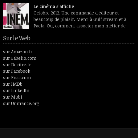
transfigurés par des lumières intérieures et se détachant sur
Le cinéma s’affiche
des fleurs étranges, douces et vénéneuses à la fois. Peintre
Octobre 2012. Une commande d’éditeur et
ayant vécu entre le 19e siècle et le 20ème, Odilon Redon aimait
beaucoup de plaisir. Merci à Gulf stream et à
plus […]
Paola. Ou, comment associer mon métier de
monteuse, celui d’écrivain et le spectateur
Sur le Web
cinéphile que je suis toujours restée. En 26 lettres et 52
articles, le livre fait un tour de l’histoire du cinéma en passant
par des thèmes aussi […]
sur Amazon.fr
sur Babelio.com
sur Decitre.fr
sur Facebook
sur Fnac.com
sur IMDb
sur LinkedIn
sur Mubi
sur Unifrance.org