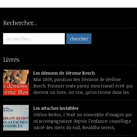
Rechercher…
Livres
Les démons de Jérome Bosch
Mai 2009, parution des Démons de Jérôme
Bosch. Premier texte parmi mon travail écrit qui
devient un livre, un vrai, qu’on trouve dans les
librairies et les sites de vente de livres et aura
des lecteurs inconnus de moi. Premier souvenir de travail, un
Les attaches invisibles
livre de reproductions feuilleté dans une chaise longue, l’été.
Odilon Redon, c’était un ensemble d’images qui
L’émerveillement devant […]
m’accompagnaient depuis l’enfance: coquillage
nacré des mers du sud, Bouddha serein,
papillons translucides, profils de médaille