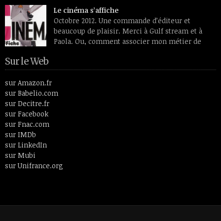
transfigurés par des lumières intérieures et se détachant sur
Le cinéma s’affiche
des fleurs étranges, douces et vénéneuses à la fois. Peintre
Octobre 2012. Une commande d’éditeur et
ayant vécu entre le 19e siècle et le 20ème, Odilon Redon aimait
beaucoup de plaisir. Merci à Gulf stream et à
plus […]
Paola. Ou, comment associer mon métier de
monteuse, celui d’écrivain et le spectateur
Sur le Web
cinéphile que je suis toujours restée. En 26 lettres et 52
articles, le livre fait un tour de l’histoire du cinéma en passant
par des thèmes aussi […]
sur Amazon.fr
sur Babelio.com
sur Decitre.fr
sur Facebook
sur Fnac.com
sur IMDb
sur LinkedIn
sur Mubi
sur Unifrance.org