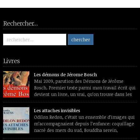
Rechercher…
Livres
Les démons de Jérome Bosch
Mai 2009, parution des Démons de Jérôme
Bosch. Premier texte parmi mon travail écrit qui
devient un livre, un vrai, qu’on trouve dans les
librairies et les sites de vente de livres et aura
des lecteurs inconnus de moi. Premier souvenir de travail, un
Les attaches invisibles
livre de reproductions feuilleté dans une chaise longue, l’été.
Odilon Redon, c’était un ensemble d’images qui
L’émerveillement devant […]
m’accompagnaient depuis l’enfance: coquillage
nacré des mers du sud, Bouddha serein,
papillons translucides, profils de médaille